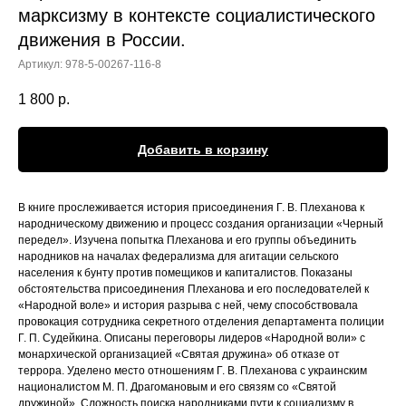
марксизму в контексте социалистического
движения в России.
Артикул:
978-5-00267-116-8
1 800
р.
Добавить в корзину
В книге прослеживается история присоединения Г. В. Плеханова к
народническому движению и процесс создания организации «Черный
передел». Изучена попытка Плеханова и его группы объединить
народников на началах федерализма для агитации сельского
населения к бунту против помещиков и капиталистов. Показаны
обстоятельства присоединения Плеханова и его последователей к
«Народной воле» и история разрыва с ней, чему способствовала
провокация сотрудника секретного отделения департамента полиции
Г. П. Судейкина. Описаны переговоры лидеров «Народной воли» с
монархической организацией «Святая дружина» об отказе от
террора. Уделено место отношениям Г. В. Плеханова с украинским
националистом М. П. Драгомановым и его связям со «Святой
дружиной». Сложность поиска народниками пути к социализму в