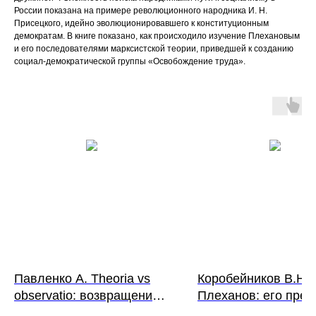
России показана на примере революционного народника И. Н.
Присецкого, идейно эволюционировавшего к конституционным
демократам. В книге показано, как происходило изучение Плехановым
и его последователями марксистской теории, приведшей к созданию
социал-демократической группы «Освобождение труда».
Павленко А. Theoria vs
Коробейников В.Н. Г
observatio: возвращение
Плеханов: его пред
из обморока.
родственники и сем