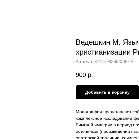
Ведешкин М. Язы
христианизации Ри
Артикул:
978-5-906980-80-9
900
р.
Добавить в корзину
Монография представляет соб
комплексное исследование фе
Римской империи в период поз
источников (произведений язы
ораторской традиции, сочинен