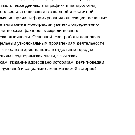
тва, а также данных эпиграфики и папирологии)
ого состава оппозиции в западной и восточной
 выявил причины формирования оппозиции, основные
ое внимание в монографии уделено определению
олитических факторов межрелигиозного
ека античности. Основной текст работы дополняют
дельным узколокальным проявлениям деятельности
язычества и христианства в отдельных городах
ениям позднеримской знати, языческой
осам. Издание адресовано историкам, религиоведам,
 духовной и социально-экономической историей