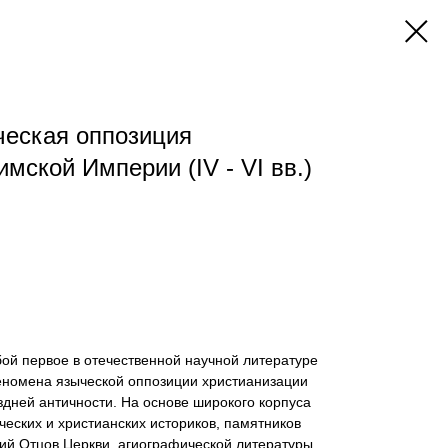
ческая оппозиция
мской Империи (IV - VI вв.)
ой первое в отечественной научной литературе
номена языческой оппозиции христианизации
дней античности. На основе широкого корпуса
ческих и христианских историков, памятников
ий Отцов Церкви, агиографической литературы,