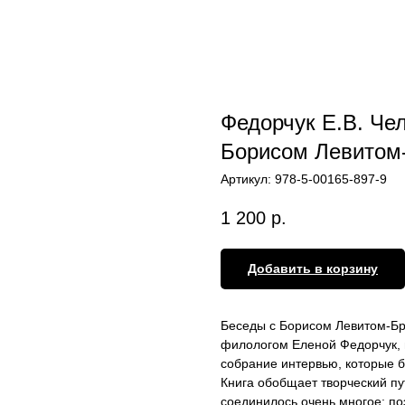
Федорчук Е.В. Че
Борисом Левитом
Артикул:
978-5-00165-897-9
1 200
р.
Добавить в корзину
Беседы с Борисом Левитом-Бр
филологом Еленой Федорчук, н
собрание интервью, которые бе
Книга обобщает творческий пу
соединилось очень многое: по